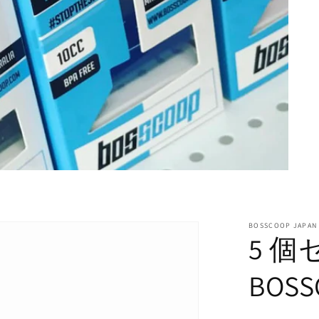
BOSSCOOP JAPAN
5 個
BOSS