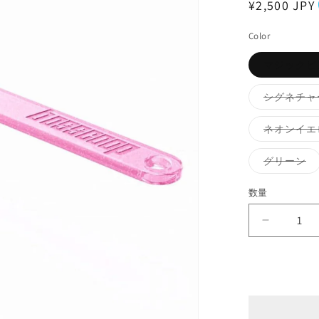
通
¥2,500 JPY
常
Color
価
格
マジックピ
シグネチャ
ネオンイエ
バ
グリーン
リ
エ
ー
数量
数
シ
ョ
量
ン
5
は
売
個
り
セ
切
れ
ッ
て
い
ト
る
THE
か