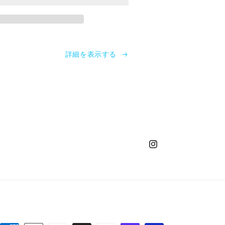
販
OOP
BOSSCOOP
ま
ま
売
せ
せ
で
の
ん
ん
き
数
ま
せ
量
ん
を
詳細を表示する
増
や
す
Instagram