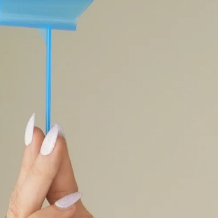
コンテ
ンツに
進む