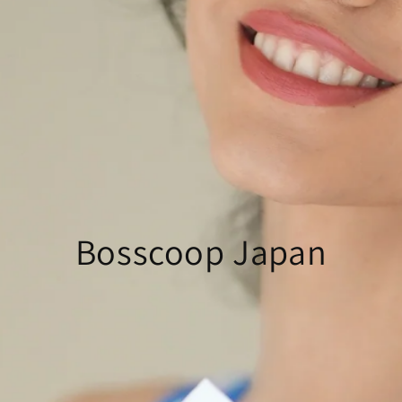
Bosscoop Japan